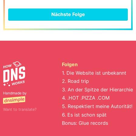
Nächste Folge
Folgen
1. Die Website ist unbekannt
2. Road trip
3. An der Spitze der Hierarchie
Handmade by
4. .HOT .PIZZA .COM
5. Respektiert meine Autorität!
Want to translate?
6. Es ist schon spät
Bonus: Glue records