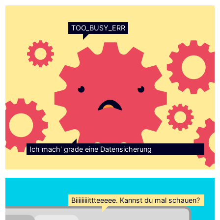
TOO_BUSY_ERR
Ich mach' grade eine Datensicherung
Biiiiiiiiittteeeee. Kannst du mal schauen?