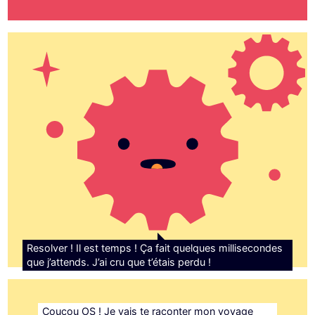
Resolver ! Il est temps ! Ça fait quelques millisecondes
que j’attends. J’ai cru que t’étais perdu !
Coucou OS ! Je vais te raconter mon voyage