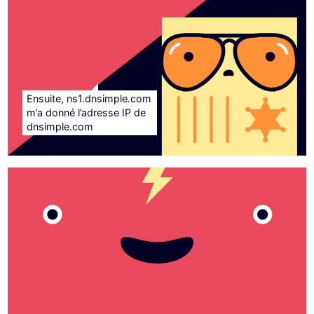
Ensuite, ns1.dnsimple.com
m’a donné l’adresse IP de
dnsimple.com