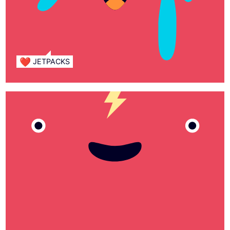
❤️
JETPACKS