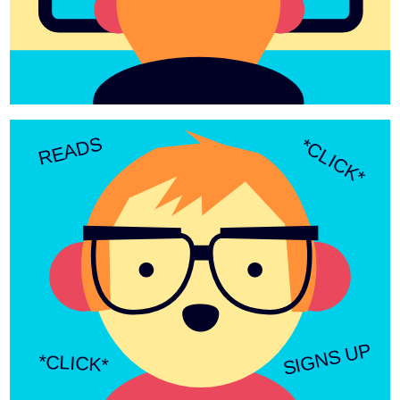
READS
*CLICK*
SIGNS UP
*CLICK*