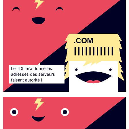
.COM
Le TDL m’a donné les
adresses des serveurs
faisant autorité !