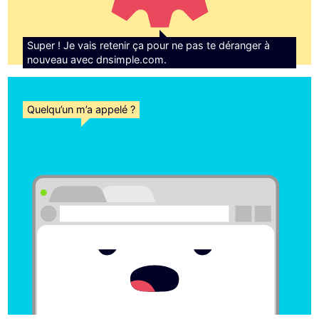
Super ! Je vais retenir ça pour ne pas te déranger à
nouveau avec dnsimple.com.
Quelqu’un m’a appelé ?