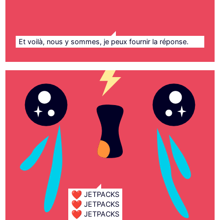
Et voilà, nous y sommes, je peux fournir la réponse.
❤️
JETPACKS
❤️
JETPACKS
❤️
JETPACKS