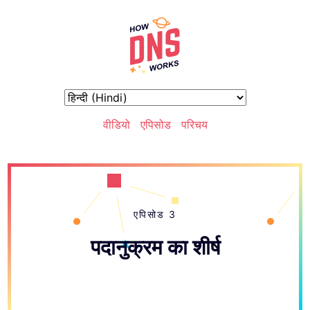
वीडियो
एपिसोड
परिचय
एपिसोड 3
पदानुक्रम का शीर्ष