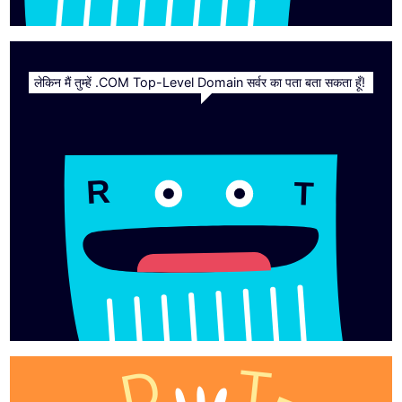
लेकिन मैं तुम्हें .COM Top-Level Domain सर्वर का पता बता सकता हूँ!
R
T
T
D