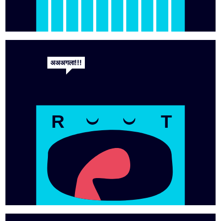
अअअगला!!!
R
T