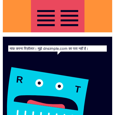
माफ़ करना रिज़ॉल्वर। मुझे dnsimple.com का पता नहीं है।
R
T