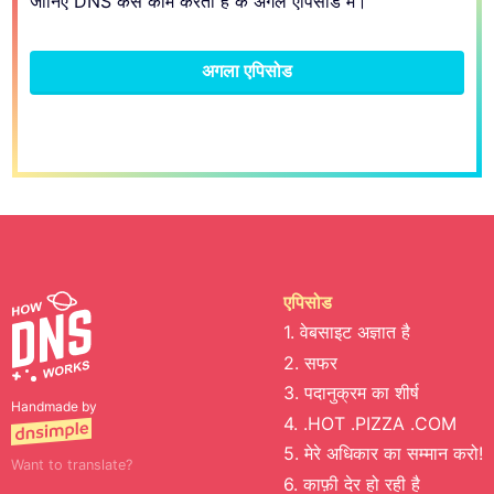
जानिए DNS कैसे काम करता है के अगले एपिसोड में।
अगला एपिसोड
एपिसोड
1. वेबसाइट अज्ञात है
2. सफर
3. पदानुक्रम का शीर्ष
Handmade by
4. .HOT .PIZZA .COM
5. मेरे अधिकार का सम्मान करो!
Want to translate?
6. काफ़ी देर हो रही है