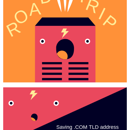
R
A
I
O
P
R
Saving .COM TLD address