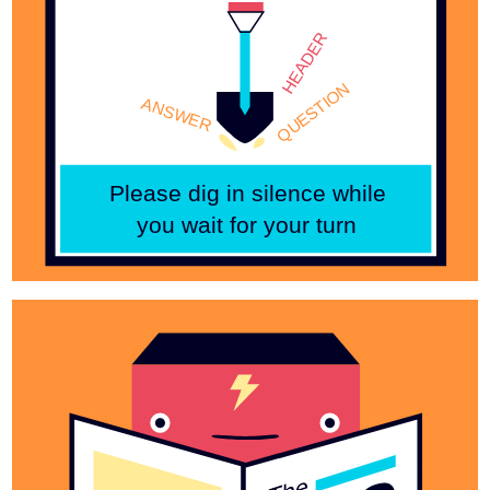
HEADER
QUESTION
ANSWER
Please dig in silence while
you wait for your turn