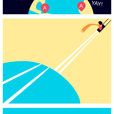
YAY!
A
A