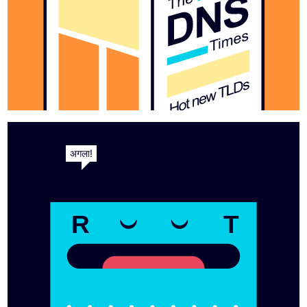
अगला!
R
T