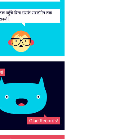
तक पहुँचे बिना उसके सबडोमेन तक
 सकते!
न!
Glue Records!