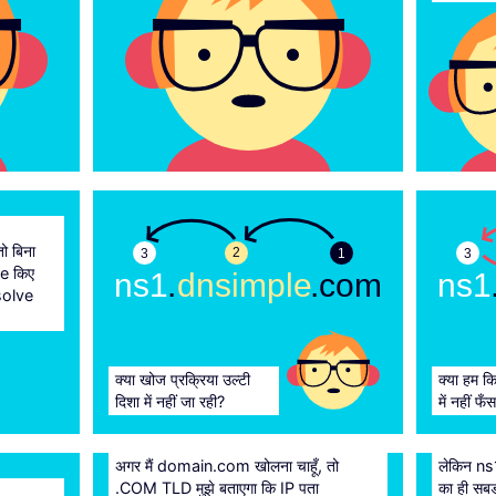
ो बिना
2
3
1
3
e किए
ns1
.
dnsimple
.com
ns1
solve
क्या खोज प्रक्रिया उल्टी
क्या हम क
दिशा में नहीं जा रही?
में नहीं फँ
अगर मैं domain.com खोलना चाहूँ, तो
लेकिन n
.COM TLD मुझे बताएगा कि IP पता
का ही सबड