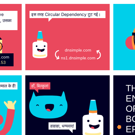
ive
इस तरह Circular Dependency टूट गई।
ा, उसका
dnsimple.com
e.com
ns1.dnsimple.com
.53
ल के हैं!
हाँ, बिल्कुल!
T
E
O
B
हाहाहा, धन्यवाद!
E