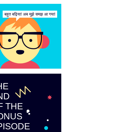
बहुत बढ़िया! अब मुझे समझ आ गया!
HE
ND
F THE
ONUS
PISODE