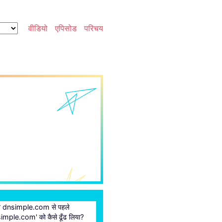
वीडियो
एपिसोड
परिचय
र ने dnsimple.com से पहले
imple.com' को कैसे ढूँढ लिया?