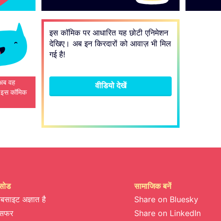
इस कॉमिक पर आधारित यह छोटी एनिमेशन
देखिए। अब इन किरदारों को आवाज़ भी मिल
गई है!
 अब वह
वीडियो देखें
े इस कॉमिक
सोड
सामाजिक बनें
वेबसाइट अज्ञात है
Share on Bluesky
 सफर
Share on LinkedIn