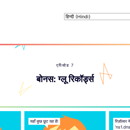
एपिसोड 7
बोनस: ग्लू रिकॉर्ड्स
यहाँ कुछ छूट रहा है!
रिज़ॉल्व
'ns1.dns