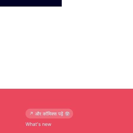
↗️ और कॉमिक्स पढ़ें 🤓
What's new